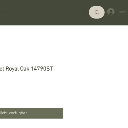
KT
Anme
et Royal Oak 14790ST
is
icht verfügbar