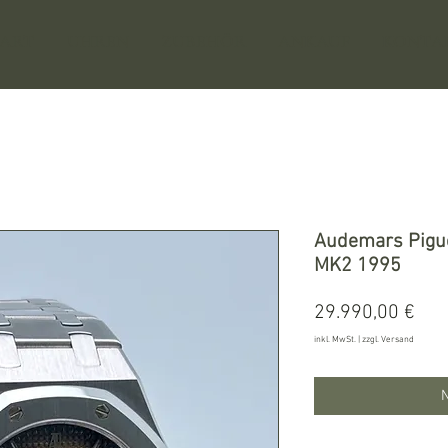
TART
UHREN
ZUBEHÖR
ANKAUF
KONTA
Audemars Pigu
MK2 1995
Pre
29.990,00 €
inkl. MwSt.
|
zzgl. Versand
N