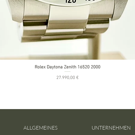
Rolex Daytona Zenith 16520 2000
Preis
27.990,00 €
inkl. MwSt.
|
zzgl. Versand
ALLGEMEINES
UNTERNEHMEN