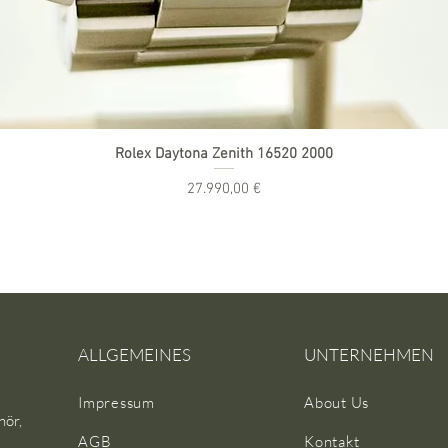
Rolex Daytona Zenith 16520 2000
Preis
27.990,00 €
inkl. MwSt.
|
zzgl. Versand
ALLGEMEINES
UNTERNEHMEN
Impressum
About Us
hör,
AGB
Kontakt