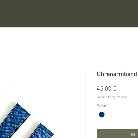
TART
UHREN
ZUBEHÖR
ANKAUF
KONTA
Uhrenarmband
Preis
45,00 €
inkl. MwSt.
|
zzgl. Versand
Farbe
*
IN