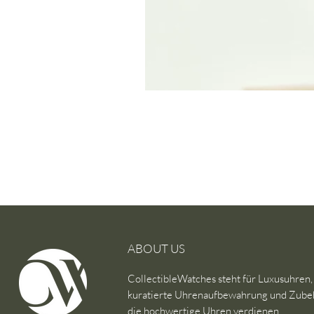
ABOUT US
CollectibleWatches steht für Luxusuhren,
kuratierte Uhrenaufbewahrung und Zube
die hochwertige Uhren verdienen.