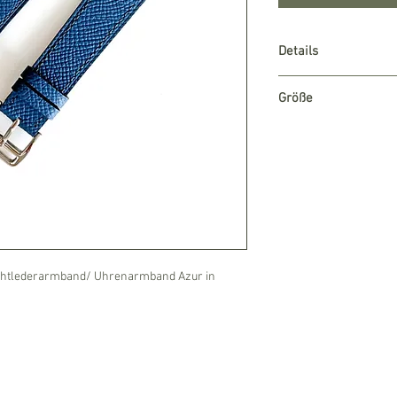
Details
Handgefertigt aus 
Größe
Polierte Stahlschli
Nähte: Ton in Ton
20 mm Stegbreite
Zwei Federstege er
ab einem Handgele
einfaches wechsel
Echtlederarmband/ Uhrenarmband Azur in