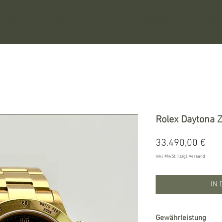
TART
UHREN
ZUBEHÖR
ANKAUF
KONTA
Rolex Daytona 
Pre
33.490,00 €
inkl. MwSt.
|
zzgl. Versand
IN
Gewährleistung