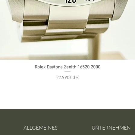
Rolex Daytona Zenith 16520 2000
Preis
27.990,00 €
inkl. MwSt.
|
zzgl. Versand
ALLGEMEINES
UNTERNEHMEN