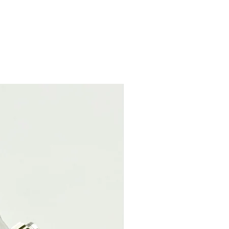
 relativ selten getragen. Kein
rmband. Alle Bauteile original von
lieder am Armband. Keine tiefen
ichtigkeit und Ganggenauigkeit sind