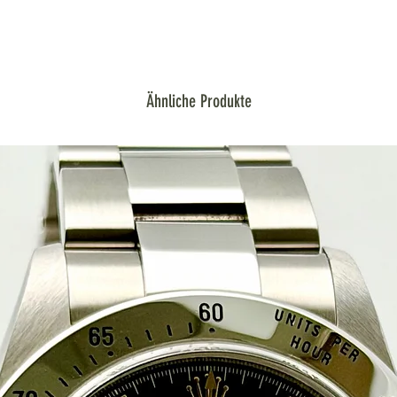
wurde nicht poliert und
Spannungsverlust am A
Erstauslieferung. 12 G
Kratzer oder Dellen. D
gegeben.
Ähnliche Produkte